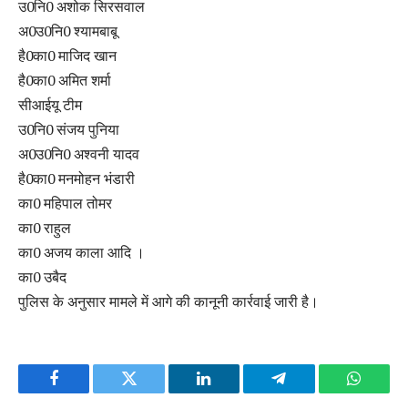
उ0नि0 अशोक सिरसवाल
अ0उ0नि0 श्यामबाबू
है0का0 माजिद खान
है0का0 अमित शर्मा
सीआईयू टीम
उ0नि0 संजय पुनिया
अ0उ0नि0 अश्वनी यादव
है0का0 मनमोहन भंडारी
का0 महिपाल तोमर
का0 राहुल
का0 अजय काला आदि ।
का0 उबैद
पुलिस के अनुसार मामले में आगे की कानूनी कार्रवाई जारी है।
Facebook
Twitter
LinkedIn
Telegram
WhatsA