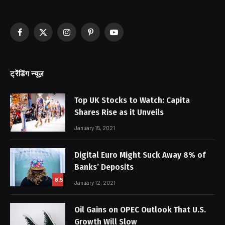
Facebook
X
Instagram
Pinterest
YouTube
(Twitter)
ट्रेंडिंग न्यूज़
Top UK Stocks to Watch: Capita
Shares Rise as it Unveils
January 15, 2021
Digital Euro Might Suck Away 8% of
Banks’ Deposits
8.5
January 12, 2021
Oil Gains on OPEC Outlook That U.S.
Growth Will Slow